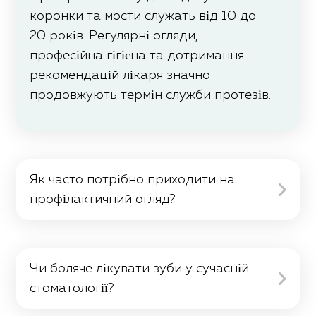
коронки та мости служать від 10 до
20 років. Регулярні огляди,
професійна гігієна та дотримання
рекомендацій лікаря значно
продовжують термін служби протезів.
Як часто потрібно приходити на
профілактичний огляд?
Рекомендується проходити
профілактичний огляд раз на 6
Чи боляче лікувати зуби у сучасній
місяців. Це дозволяє вчасно виявити
стоматології?
проблеми, запобігти карієсу та