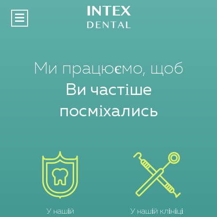
Aкції
Ми працюємо, щоб
Послуги
Відгуки
Ви частіше
Статті
посміхались
Контакти
У нашій
У нашій клініці