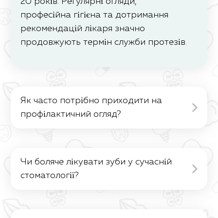
20 років. Регулярні огляди,
професійна гігієна та дотримання
рекомендацій лікаря значно
продовжують термін служби протезів.
Як часто потрібно приходити на
профілактичний огляд?
Рекомендується проходити
профілактичний огляд раз на 6
Чи боляче лікувати зуби у сучасній
місяців. Це дозволяє вчасно виявити
стоматології?
проблеми, запобігти карієсу та
захворюванням ясен, а також
Завдяки сучасним методам анестезії
підтримувати здоров’я ротової
всі процедури проходять безболісно.