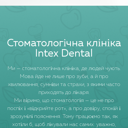
Стоматологічна клініка
Intex Dental
Ми — стоматологічна клініка, де людей чують.
Мова йде не лише про зуби, а й про
хвилювання, сумніви та страхи, з якими часто
приходять до лікаря.
Ми віримо, що стоматологія — це не про
поспіх і «відкрийте рот», а про довіру, спокій і
зрозумілі пояснення. Тому працюємо так, як
хотіли б, щоб лікували нас самих: уважно,