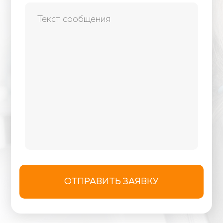
"Parasorb cone Genta"
1400 грн
Встановлення коронки безметалевої на
імпланті "Osstem" (гвинт.фіксація)
15000 грн
ОТПРАВИТЬ ЗАЯВКУ