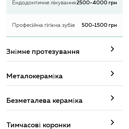
Ендодонтичне лікування
2500-4000 грн
Професійна гігієна зубів
500-1500 грн
Знімне протезування
Акриловий знімний протез
8000 грн
Металокераміка
Нейлоновий протез,ацеталовий протез
Встановлення металокерамічної коронки
Безметалева кераміка
13000 грн
(СЛС)
5000 грн
Встановлення керамічної коронки на
Бюгельний протез з кламерним
Тимчасові коронки
каркасі з цирконію
кріпленням (Со-Сr)